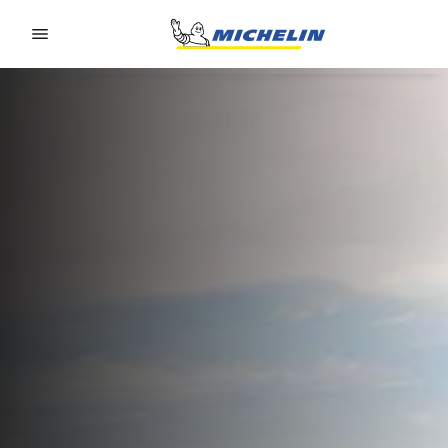
Go to page content
Go to page navigation