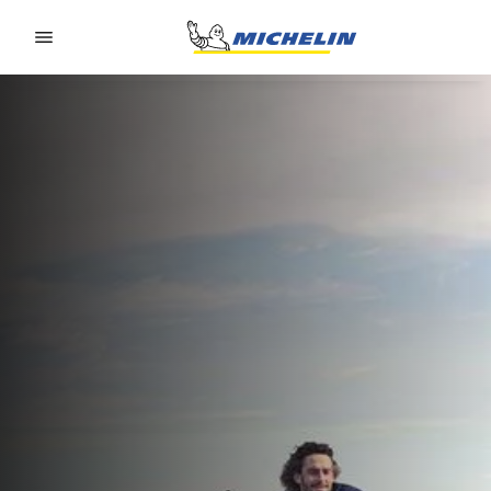
Go to page content
Go to page navigation