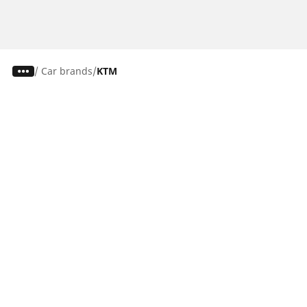
/
Car brands
KTM
Ελαστικά αυτοκινήτων, SUV και
επαγγελματικών οχημάτων