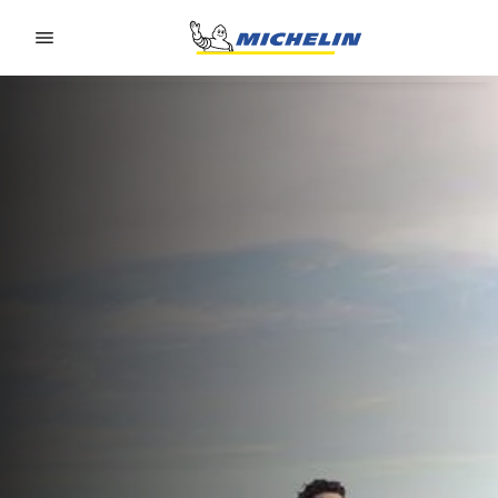
Go to page content
Go to page navigation