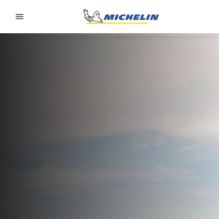
Go to page content
Go to page navigation