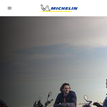
Go to page content
Go to page navigation