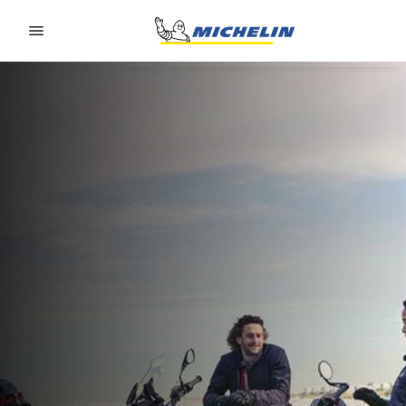
Go to page content
Go to page navigation