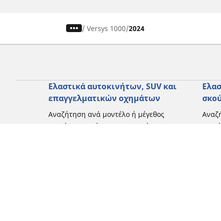
/
Versys 1000
2024
Ελαστικά αυτοκινήτων, SUV και
Ελασ
επαγγελματικών οχημάτων
σκο
Αναζήτηση ανά μοντέλο ή μέγεθος
Αναζή
Περιήγηση ανά κατασκευαστή
Περι
Περιήγηση ανά τύπο οχήματος
Περιή
Περιήγηση ανά εποχή
Περιή
οδήγ
Περιήγηση ανά οικογένεια προϊόντων
Περιή
Δείτε όλες τις διαστάσεις
Δείτε
Blog
Εμπειρίες πελατών