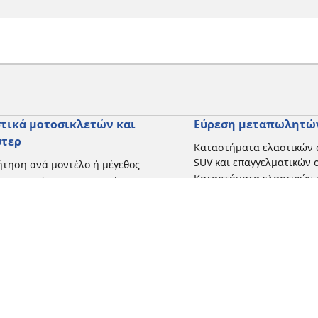
τικά μοτοσικλετών και
Εύρεση μεταπωλητώ
ύτερ
Καταστήματα ελαστικών 
SUV και επαγγελματικών
τηση ανά μοντέλο ή μέγεθος
Καταστήματα ελαστικών 
ήγηση ανά κατασκευαστή
και σκούτερ
γηση ανά τύπο μοτοσικλέτας
γηση με βάση την εμπειρία
ησης
γηση κατά εύρος
 όλες τις διαστάσεις
Η διαμόρφωσή σας