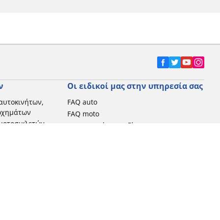
ν
Οι ειδικοί μας στην υπηρεσία σας
αυτοκινήτων,
FAQ auto
 οχημάτων
FAQ moto
μοτοσικλετών
Επικοινωνήστε μαζί μας
Προωθητικές ενέργειες
Michelin στην Ελλάδα
Τεχνολογία RFID
Newsletter