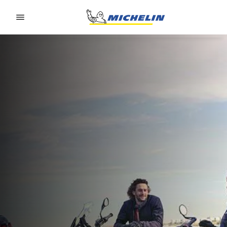
Go to page content
Go to page navigation