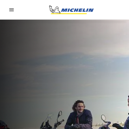
Go to page content
Go to page navigation