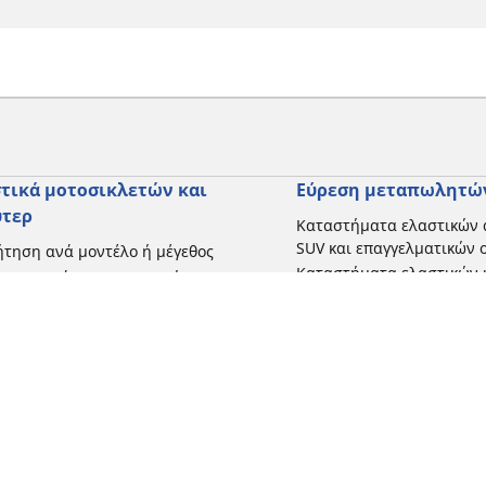
τικά μοτοσικλετών και
Εύρεση μεταπωλητώ
ύτερ
Καταστήματα ελαστικών 
SUV και επαγγελματικών
τηση ανά μοντέλο ή μέγεθος
Καταστήματα ελαστικών 
ήγηση ανά κατασκευαστή
και σκούτερ
γηση ανά τύπο μοτοσικλέτας
γηση με βάση την εμπειρία
ησης
γηση κατά εύρος
 όλες τις διαστάσεις
Η διαμόρφωσή σας