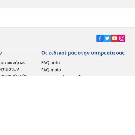
ν
Οι ειδικοί μας στην υπηρεσία σας
αυτοκινήτων,
FAQ auto
 οχημάτων
FAQ moto
μοτοσικλετών
Επικοινωνήστε μαζί μας
Προωθητικές ενέργειες
Michelin στην Ελλάδα
Τεχνολογία RFID
Newsletter