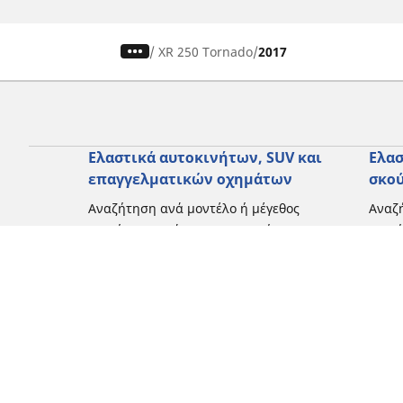
/
XR 250 Tornado
2017
Ελαστικά αυτοκινήτων, SUV και
Ελασ
επαγγελματικών οχημάτων
σκο
Αναζήτηση ανά μοντέλο ή μέγεθος
Αναζή
Περιήγηση ανά κατασκευαστή
Περι
Περιήγηση ανά τύπο οχήματος
Περιή
Περιήγηση ανά εποχή
Περιή
οδήγ
Περιήγηση ανά οικογένεια προϊόντων
Περιή
Δείτε όλες τις διαστάσεις
Δείτε
Blog
Εμπειρίες πελατών