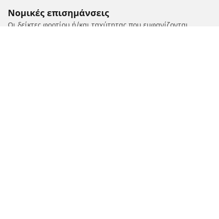
Νομικές επισημάνσεις
Οι δείκτες φορτίου ή/και ταχύτητας που εμφανίζονται
ενδέχεται να διαφέρουν ελαφρώς από το αρχικό μέγεθος που
αναφέρεται στην πινακίδα του οχήματος. Ως καταρτισμένος
επαγγελματίας, ο μεταπωλητής ελαστικών σας θα μπορεί να
σας δώσει συμβουλές:
1. Ενημερώνοντάς σας για το εάν ο δείκτης φορτίου ή/και
ταχύτητας των ανταλλακτικών ελαστικών διαφέρει από
αυτόν στα αρχικά ελαστικά.
2. Προσδιορίζοντας εάν η πίεση των ελαστικών πρέπει να
προσαρμοστεί για την προτεινόμενη εναλλακτική διάσταση.
/
HONDA
XL 600 V Transalp