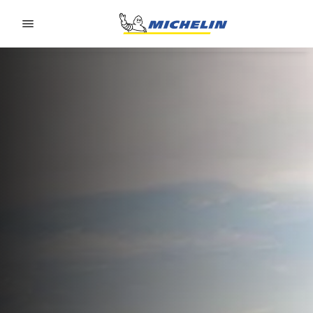
Go to page content
Go to page navigation