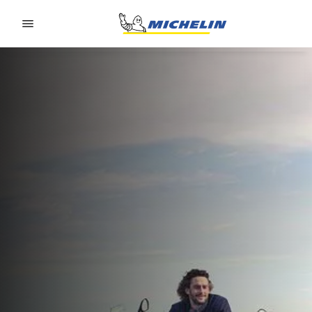
Go to page content
Go to page navigation