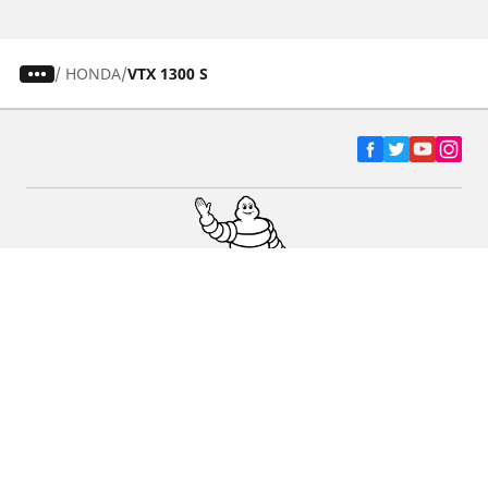
/
HONDA
VTX 1300 S
Ελαστικά αυτοκινήτων, SUV και
επαγγελματικών οχημάτων
Ελαστικά μοτοσικλετών και σκούτερ