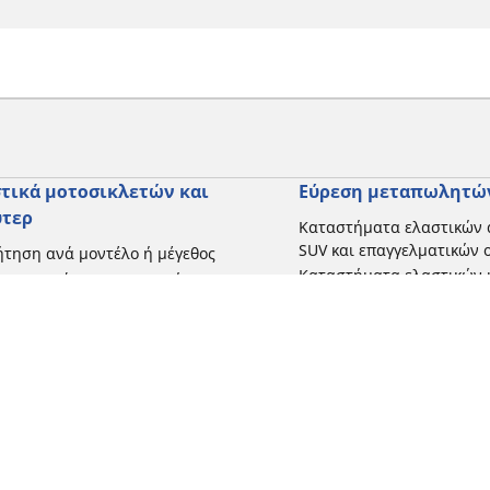
τικά μοτοσικλετών και
Εύρεση μεταπωλητώ
ύτερ
Καταστήματα ελαστικών 
SUV και επαγγελματικών
τηση ανά μοντέλο ή μέγεθος
Καταστήματα ελαστικών 
ήγηση ανά κατασκευαστή
και σκούτερ
γηση ανά τύπο μοτοσικλέτας
γηση με βάση την εμπειρία
ησης
γηση κατά εύρος
 όλες τις διαστάσεις
Η διαμόρφωσή σας