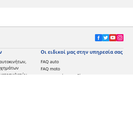
ν
Οι ειδικοί μας στην υπηρεσία σας
αυτοκινήτων,
FAQ auto
 οχημάτων
FAQ moto
μοτοσικλετών
Επικοινωνήστε μαζί μας
Προωθητικές ενέργειες
Michelin στην Ελλάδα
Τεχνολογία RFID
Newsletter