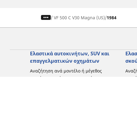
/
VF 500 C V30 Magna (US)
1984
Ελαστικά αυτοκινήτων, SUV και
Ελασ
επαγγελματικών οχημάτων
σκο
Αναζήτηση ανά μοντέλο ή μέγεθος
Αναζή
Περιήγηση ανά κατασκευαστή
Περι
Περιήγηση ανά τύπο οχήματος
Περιή
Περιήγηση ανά εποχή
Περιή
οδήγ
Περιήγηση ανά οικογένεια προϊόντων
Περιή
Δείτε όλες τις διαστάσεις
Δείτε
Blog
Εμπειρίες πελατών