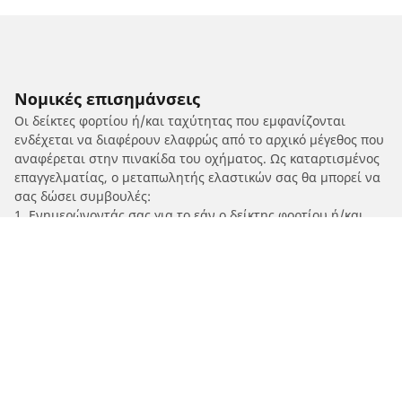
Νομικές επισημάνσεις
Οι δείκτες φορτίου ή/και ταχύτητας που εμφανίζονται
ενδέχεται να διαφέρουν ελαφρώς από το αρχικό μέγεθος που
αναφέρεται στην πινακίδα του οχήματος. Ως καταρτισμένος
επαγγελματίας, ο μεταπωλητής ελαστικών σας θα μπορεί να
σας δώσει συμβουλές:
1. Ενημερώνοντάς σας για το εάν ο δείκτης φορτίου ή/και
ταχύτητας των ανταλλακτικών ελαστικών διαφέρει από
αυτόν στα αρχικά ελαστικά.
2. Προσδιορίζοντας εάν η πίεση των ελαστικών πρέπει να
προσαρμοστεί για την προτεινόμενη εναλλακτική διάσταση.
/
HONDA
NXR 150 Bros ES