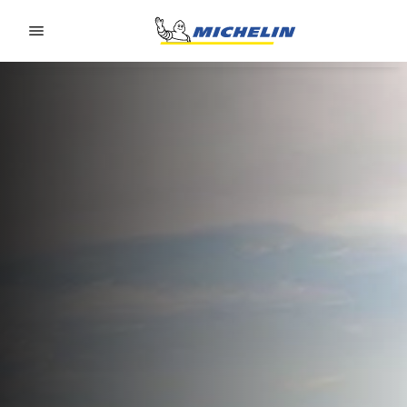
Go to page content
Go to page navigation