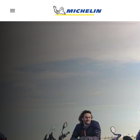
Go to page content
Go to page navigation