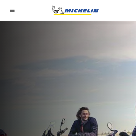
Go to page content
Go to page navigation