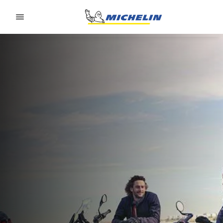
Go to page content
Go to page navigation