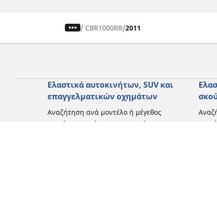
/
CBR1000RR
2011
Ελαστικά αυτοκινήτων, SUV και
Ελασ
επαγγελματικών οχημάτων
σκο
Αναζήτηση ανά μοντέλο ή μέγεθος
Αναζή
Περιήγηση ανά κατασκευαστή
Περι
Περιήγηση ανά τύπο οχήματος
Περιή
Περιήγηση ανά εποχή
Περιή
οδήγ
Περιήγηση ανά οικογένεια προϊόντων
Περιή
Δείτε όλες τις διαστάσεις
Δείτε
Blog
Εμπειρίες πελατών