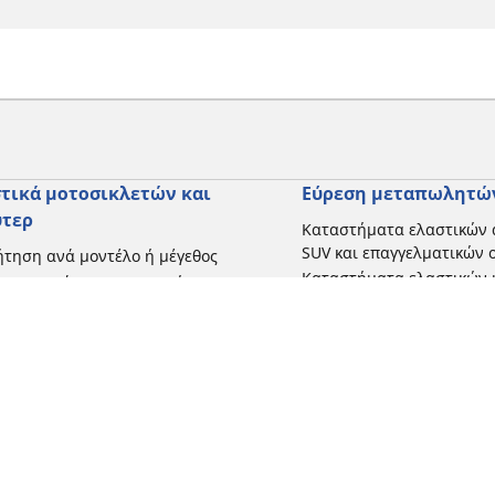
τικά μοτοσικλετών και
Εύρεση μεταπωλητώ
ύτερ
Καταστήματα ελαστικών 
SUV και επαγγελματικών
τηση ανά μοντέλο ή μέγεθος
Καταστήματα ελαστικών 
ήγηση ανά κατασκευαστή
και σκούτερ
γηση ανά τύπο μοτοσικλέτας
γηση με βάση την εμπειρία
ησης
γηση κατά εύρος
 όλες τις διαστάσεις
Η διαμόρφωσή σας