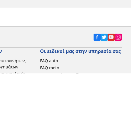
ν
Οι ειδικοί μας στην υπηρεσία σας
αυτοκινήτων,
FAQ auto
 οχημάτων
FAQ moto
μοτοσικλετών
Επικοινωνήστε μαζί μας
Προωθητικές ενέργειες
Michelin στην Ελλάδα
Τεχνολογία RFID
Newsletter