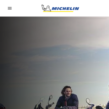
Go to page content
Go to page navigation