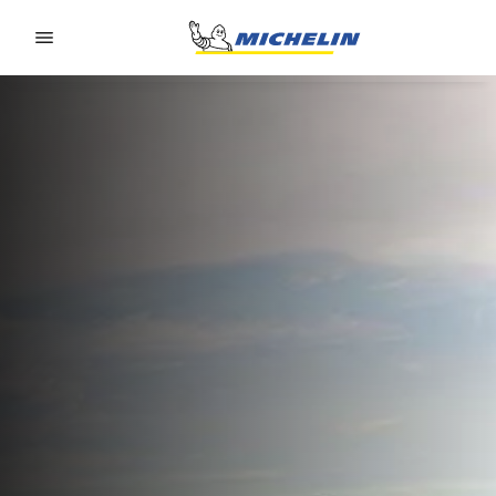
Go to page content
Go to page navigation