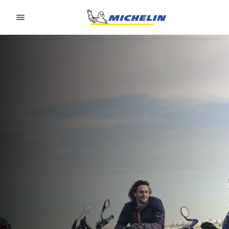
Go to page content
Go to page navigation