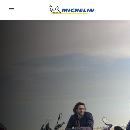
Go to page content
Go to page navigation