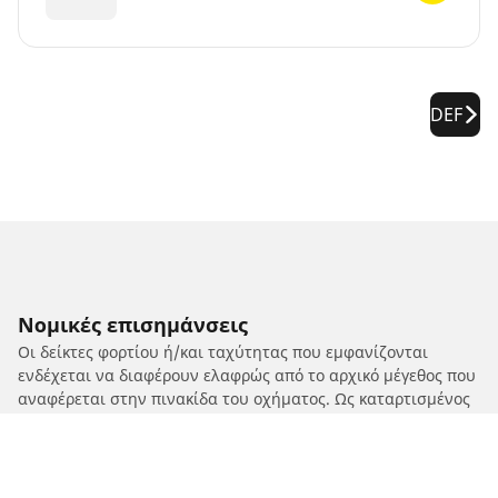
DEF
Νομικές επισημάνσεις
Οι δείκτες φορτίου ή/και ταχύτητας που εμφανίζονται
ενδέχεται να διαφέρουν ελαφρώς από το αρχικό μέγεθος που
αναφέρεται στην πινακίδα του οχήματος. Ως καταρτισμένος
επαγγελματίας, ο μεταπωλητής ελαστικών σας θα μπορεί να
σας δώσει συμβουλές:
1. Ενημερώνοντάς σας για το εάν ο δείκτης φορτίου ή/και
ταχύτητας των ανταλλακτικών ελαστικών διαφέρει από