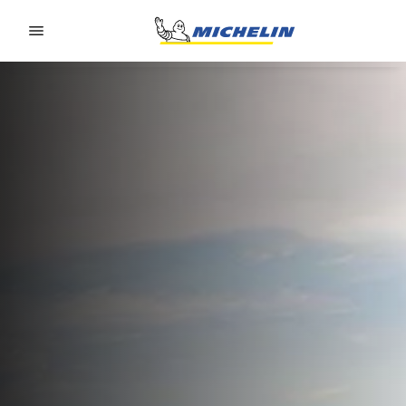
Go to page content
Go to page navigation