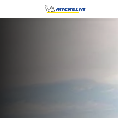
Go to page content
Go to page navigation