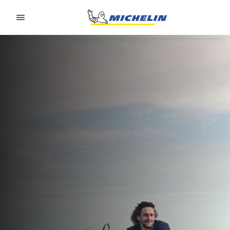
Go to page content
Go to page navigation