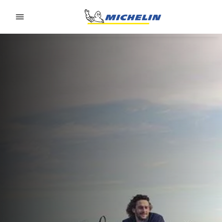
Go to page content
Go to page navigation