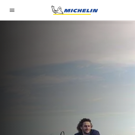
Go to page content
Go to page navigation