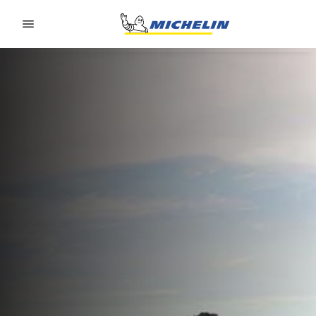
Go to page content
Go to page navigation