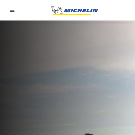
Go to page content
Go to page navigation