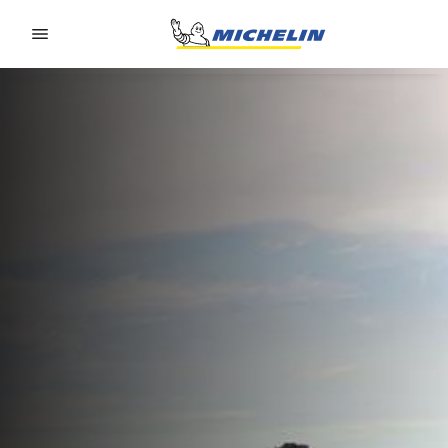
Go to page content
Go to page navigation