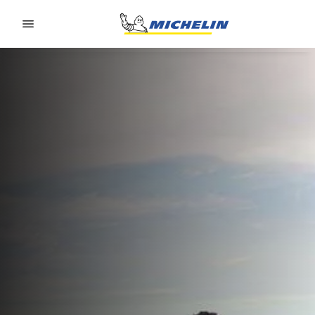
Go to page content
Go to page navigation