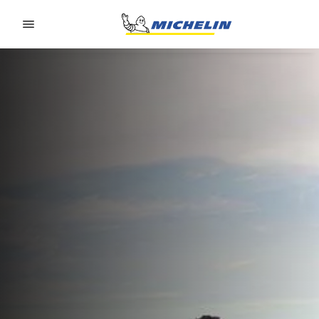
Go to page content
Go to page navigation