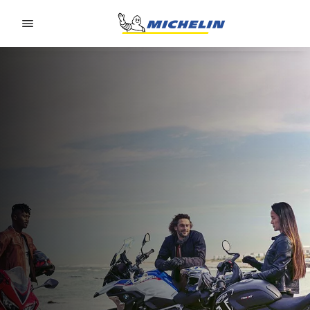
Go to page content
Go to page navigation