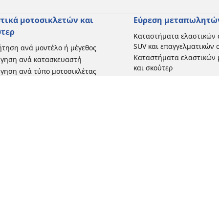
τικά μοτοσικλετών και
Εύρεση μεταπωλητώ
ύτερ
Καταστήματα ελαστικών 
SUV και επαγγελματικών
τηση ανά μοντέλο ή μέγεθος
Καταστήματα ελαστικών 
ήγηση ανά κατασκευαστή
και σκούτερ
γηση ανά τύπο μοτοσικλέτας
γηση με βάση την εμπειρία
ησης
γηση κατά εύρος
 όλες τις διαστάσεις
Η διαμόρφωσή σας