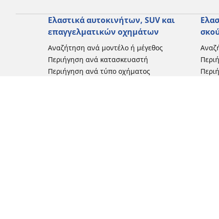
Ελαστικά αυτοκινήτων, SUV και
Ελασ
επαγγελματικών οχημάτων
σκο
Αναζήτηση ανά μοντέλο ή μέγεθος
Αναζή
Περιήγηση ανά κατασκευαστή
Περι
Περιήγηση ανά τύπο οχήματος
Περιή
Περιήγηση ανά εποχή
Περιή
οδήγ
Περιήγηση ανά οικογένεια προϊόντων
Περιή
Δείτε όλες τις διαστάσεις
Δείτε
Blog
Εμπειρίες πελατών
Κριτικές και συμβουλές από ειδικούς
Καινοτομίες
Μηχανοκίνητος αθλητισμός
Ιστορίες