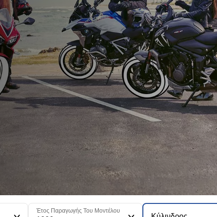
Έτος Παραγωγής Του Μοντέλου
Κύλινδρος