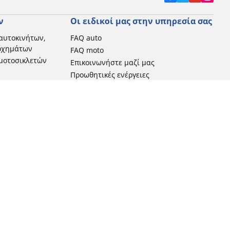
ν
Οι ειδικοί μας στην υπηρεσία σας
αυτοκινήτων,
FAQ auto
 οχημάτων
FAQ moto
μοτοσικλετών
Επικοινωνήστε μαζί μας
Προωθητικές ενέργειες
Michelin στην Ελλάδα
Τεχνολογία RFID
Newsletter