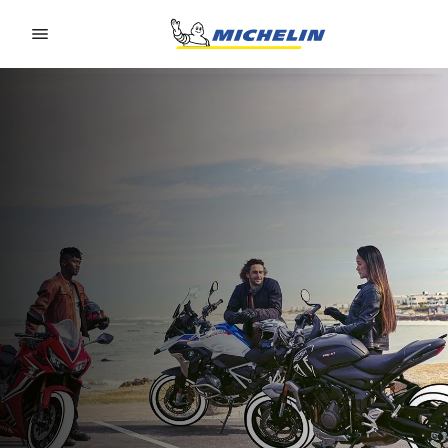
Go to page content
Go to page navigation