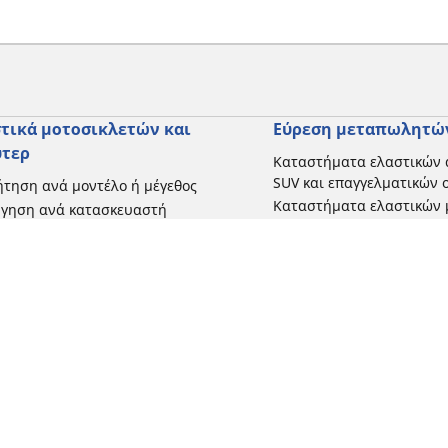
τικά μοτοσικλετών και
Εύρεση μεταπωλητώ
ύτερ
Καταστήματα ελαστικών 
SUV και επαγγελματικών
τηση ανά μοντέλο ή μέγεθος
Καταστήματα ελαστικών 
ήγηση ανά κατασκευαστή
και σκούτερ
γηση ανά τύπο μοτοσικλέτας
γηση με βάση την εμπειρία
ησης
γηση κατά εύρος
 όλες τις διαστάσεις
Η διαμόρφωσή σας