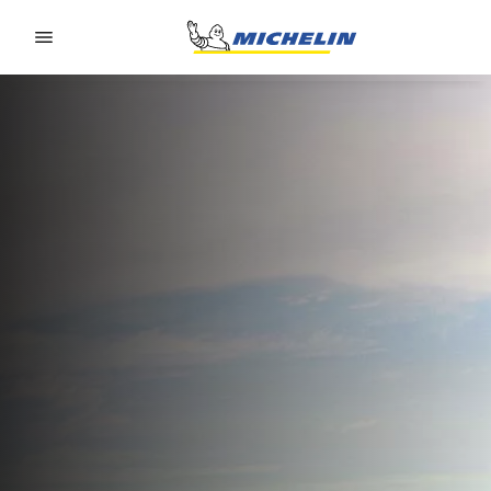
Go to page content
Go to page navigation