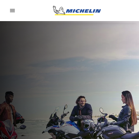
Go to page content
Go to page navigation