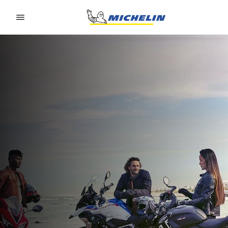
Go to page content
Go to page navigation