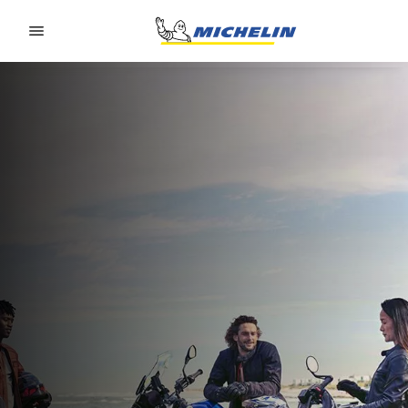
Go to page content
Go to page navigation