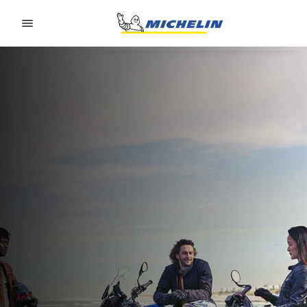
Go to page content
Go to page navigation