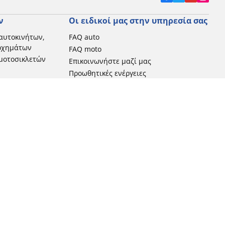
ν
Οι ειδικοί μας στην υπηρεσία σας
αυτοκινήτων,
FAQ auto
 οχημάτων
FAQ moto
μοτοσικλετών
Επικοινωνήστε μαζί μας
Προωθητικές ενέργειες
Michelin στην Ελλάδα
Τεχνολογία RFID
Newsletter