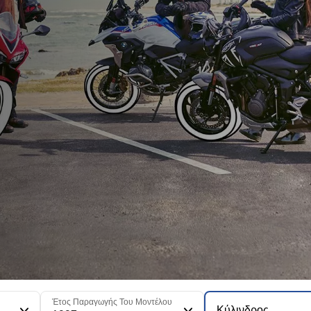
Έτος Παραγωγής Του Μοντέλου
Κύλινδρος