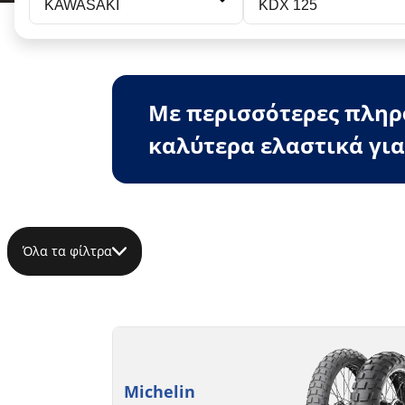
KAWASAKI
KDX 125
Με περισσότερες πληρο
καλύτερα ελαστικά για
Όλα τα φίλτρα
Michelin