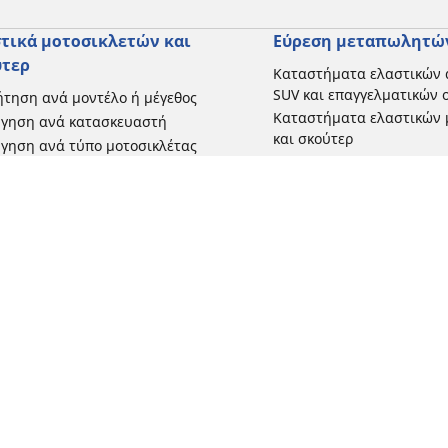
τικά μοτοσικλετών και
Εύρεση μεταπωλητώ
ύτερ
Καταστήματα ελαστικών 
SUV και επαγγελματικών
τηση ανά μοντέλο ή μέγεθος
Καταστήματα ελαστικών 
ήγηση ανά κατασκευαστή
και σκούτερ
γηση ανά τύπο μοτοσικλέτας
γηση με βάση την εμπειρία
ησης
γηση κατά εύρος
 όλες τις διαστάσεις
Η διαμόρφωσή σας