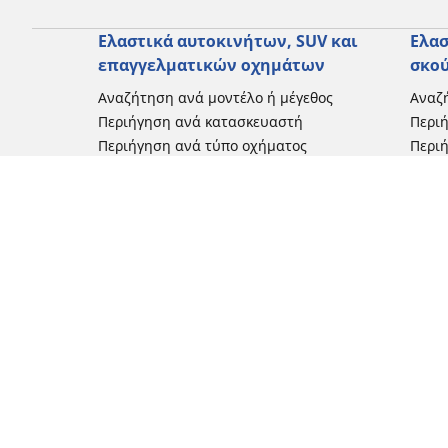
Ελαστικά αυτοκινήτων, SUV και
Ελασ
επαγγελματικών οχημάτων
σκο
Αναζήτηση ανά μοντέλο ή μέγεθος
Αναζή
Περιήγηση ανά κατασκευαστή
Περι
Περιήγηση ανά τύπο οχήματος
Περιή
Περιήγηση ανά εποχή
Περιή
οδήγ
Περιήγηση ανά οικογένεια προϊόντων
Περιή
Δείτε όλες τις διαστάσεις
Δείτε
Blog
Εμπειρίες πελατών
Κριτικές και συμβουλές από ειδικούς
Καινοτομίες
Μηχανοκίνητος αθλητισμός
Ιστορίες