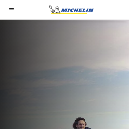
Go to page content
Go to page navigation