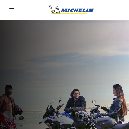
Go to page content
Go to page navigation