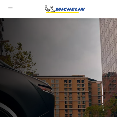
Go to page content
Go to page navigation