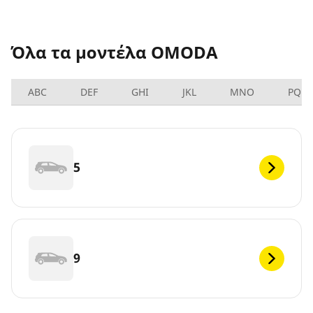
Όλα τα μοντέλα OMODA
ABC
DEF
GHI
JKL
MNO
PQRS
5
9