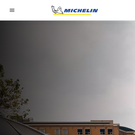
Go to page content
Go to page navigation