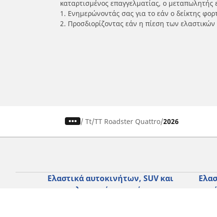
καταρτισμένος επαγγελματίας, ο μεταπωλητής 
1. Ενημερώνοντάς σας για το εάν ο δείκτης φο
2. Προσδιορίζοντας εάν η πίεση των ελαστικών
/
Tt
TT Roadster Quattro
2026
Ελαστικά αυτοκινήτων, SUV και
Ελασ
επαγγελματικών οχημάτων
σκο
Αναζήτηση ανά μοντέλο ή μέγεθος
Αναζή