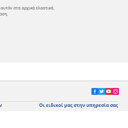
 αυτόν στα αρχικά ελαστικά.
αση.
ν
Οι ειδικοί μας στην υπηρεσία σας
αυτοκινήτων,
FAQ auto
 οχημάτων
FAQ moto
μοτοσικλετών