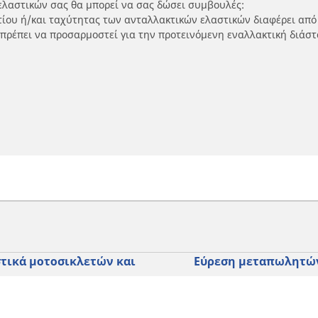
ελαστικών σας θα μπορεί να σας δώσει συμβουλές:
ρτίου ή/και ταχύτητας των ανταλλακτικών ελαστικών διαφέρει από
 πρέπει να προσαρμοστεί για την προτεινόμενη εναλλακτική διάστ
τικά μοτοσικλετών και
Εύρεση μεταπωλητώ
ύτερ
Καταστήματα ελαστικών 
SUV και επαγγελματικών
τηση ανά μοντέλο ή μέγεθος
Καταστήματα ελαστικών 