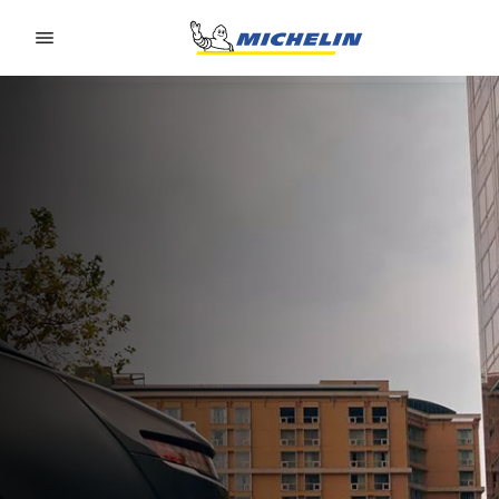
Go to page content
Go to page navigation