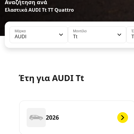
Αναζήτηση ανά
Ελαστικά AUDI Tt TT Quattro
Μάρκα
Μοντέλο
Έ
AUDI
Tt
T
Έτη για AUDI Tt
2026