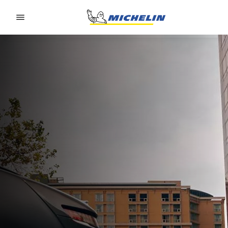
Go to page content
Go to page navigation